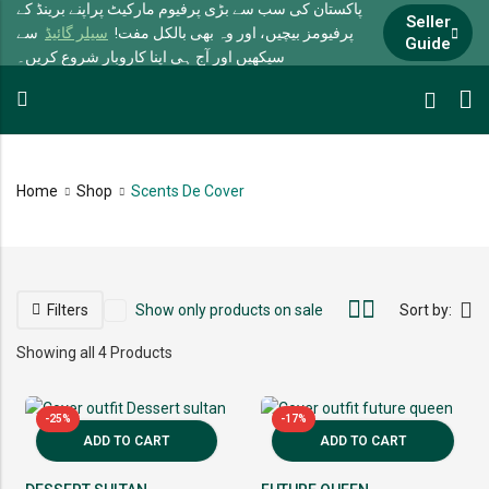
پاکستان کی سب سے بڑی پرفیوم مارکیٹ پراپنے برینڈ کے
Seller
پرفیومز بیچیں، اور وہ بھی بالکل مفت!
سیلر گائیڈ
سے
Guide
سیکھیں اور آج ہی اپنا کاروبار شروع کریں۔
Home
Shop
Scents De Cover
Filters
Show only products on sale
Sort by:
Showing all 4 Products
-25%
-17%
ADD TO CART
ADD TO CART