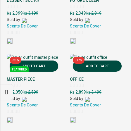
DESSERT SULTAN
FUTURE QUEEN
Rated
Rated
₨
₨
₨
₨
2,399
3,199
2,349
2,819
0
0
out
out
Sold by:
Sold by:
of
of
5
Scents De Cover
5
Scents De Cover
0
0
out
out
of
of
5
5
-21%
-17%
ADD TO CART
ADD TO CART
FEATURED
MASTER PIECE
OFFICE
Rated
Rated
₨
₨
₨
₨
2,050
2,599
2,899
3,499
0
0
out
out
Sold by:
Sold by:
of
of
5
Scents De Cover
5
Scents De Cover
0
0
out
out