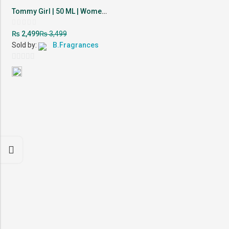
Tommy Girl | 50 ML | Women Perfume | 10-12 Hour Lasting
Rated
₨
₨
2,499
3,499
0
out
Sold by:
B.Fragrances
of
5
0
out
of
5