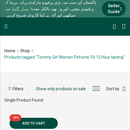
پاکستان کی سب سے بڑی پرفیوم مارکیٹ پراپنے برینڈ کے
Seller
پرفیومز بیچیں، اور وہ بھی بالکل مفت!
سیلر گائیڈ
سے
Guide
سیکھیں اور آج ہی اپنا کاروبار شروع کریں۔
Home
Shop
Products tagged “Tommy Girl Women Pefume 10-12 Hour lasting”
Filters
Show only products on sale
Sort by:
Single Product Found
-29%
ADD TO CART