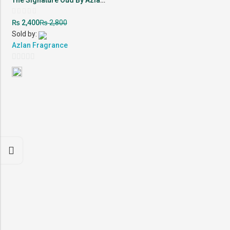
The Signature Oud By Azlan Fragrance
Rated
₨
₨
2,400
2,800
0
out
Sold by:
of
5
Azlan Fragrance
0
out
of
5