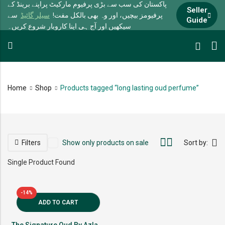
پاکستان کی سب سے بڑی پرفیوم مارکیٹ پراپنے برینڈ کے
Seller
پرفیومز بیچیں، اور وہ بھی بالکل مفت!
سیلر گائیڈ
سے
Guide
سیکھیں اور آج ہی اپنا کاروبار شروع کریں۔
Home
Shop
Products tagged “long lasting oud perfume”
Filters
Show only products on sale
Sort by:
Single Product Found
-14%
ADD TO CART